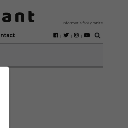
Informația fără granițe
ntact