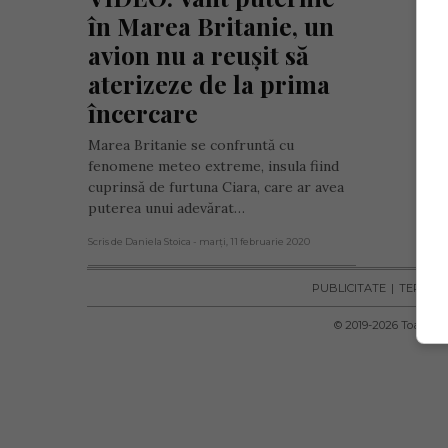
în Marea Britanie, un 
avion nu a reușit să 
aterizeze de la prima 
încercare
Marea Britanie se confruntă cu
fenomene meteo extreme, insula fiind
cuprinsă de furtuna Ciara, care ar avea
puterea unui adevărat…
Scris de Daniela Stoica
- marți, 11 februarie 2020
PUBLICITATE
TERMENI 
© 2019-
2026
Toate dre