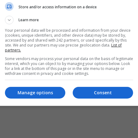
Store and/or access information on a device
Learn more
Your personal data will be processed and information from your device
(cookies, unique identifiers, and other device data) may be stored by,
accessed by and shared with 242 partners, or used specifically by this
site. We and our partners may use precise geolocation data.
List of
partners.
Some vendors may process your personal data on the basis of legitimate
interest, which you can object to by managing your options below. Look
for a link at the bottom of this page or in the site menu to manage or
withdraw consent in privacy and cookie settings.
ȘI CONDIȚII DE UTILIZARE
POLITICA DE CONFIDENȚIALITATE
POLITICA PRIV
Manage options
Consent
pturile rezervate Diaspora Media Network S.R.L - Interzisă copierea conținutului f