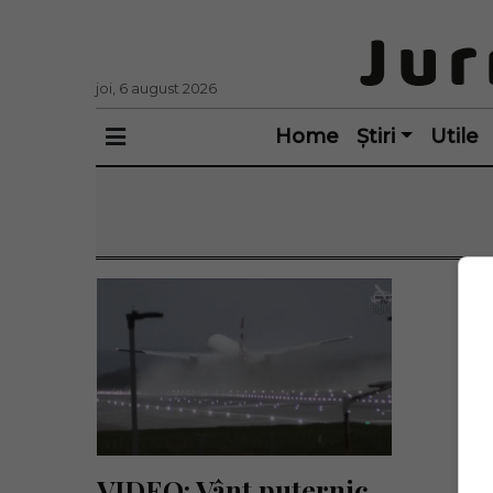
joi, 6 august 2026
Home
Știri
Utile
VIDEO: Vânt puternic 