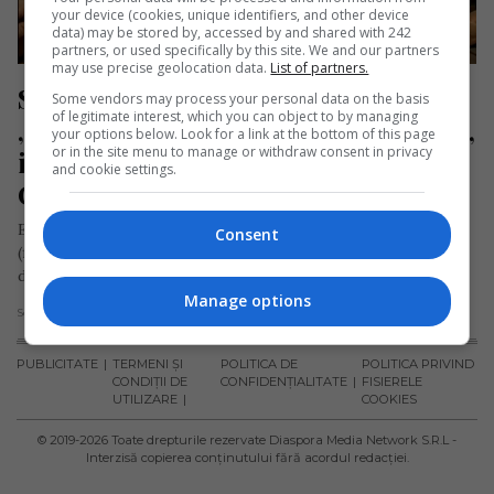
your device (cookies, unique identifiers, and other device
data) may be stored by, accessed by and shared with 242
partners, or used specifically by this site. We and our partners
may use precise geolocation data.
List of partners.
Străini îndrăgostiți de România: 
Some vendors may process your personal data on the basis
of legitimate interest, which you can object to by managing
„Am trăit acolo momente de neuitat, 
your options below. Look for a link at the bottom of this page
or in the site menu to manage or withdraw consent in privacy
invitații la nunți, petreceri de 
and cookie settings.
Crăciun și Paște”
Edith și Claude Unsinger, un cuplu de francezi din Alsacia
Consent
(fostă regiune din estul Franței), au fost intervievați recent
de…
Manage options
Scris de Redacția Jurnal de Emigrant
- luni, 21 noiembrie 2022
PUBLICITATE
TERMENI ȘI
POLITICA DE
POLITICA PRIVIND
CONDIȚII DE
CONFIDENȚIALITATE
FISIERELE
UTILIZARE
COOKIES
© 2019-
2026
Toate drepturile rezervate Diaspora Media Network S.R.L -
Interzisă copierea conținutului fără acordul redacției.