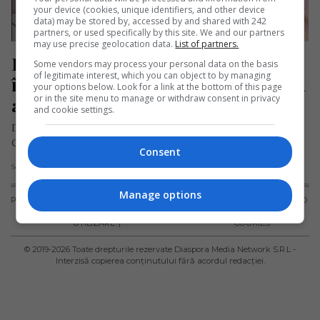
your device (cookies, unique identifiers, and other device
data) may be stored by, accessed by and shared with 242
partners, or used specifically by this site. We and our partners
may use precise geolocation data.
List of partners.
Româncă, mamă a doi copii, moartă 
Some vendors may process your personal data on the basis
of legitimate interest, which you can object to by managing
în Spania. „A muncit până efectiv nu 
your options below. Look for a link at the bottom of this page
or in the site menu to manage or withdraw consent in privacy
a mai putut”
and cookie settings.
Durere de nedescris într-o familie de români după moartea
Claudiei Scortanu, o tânără de numai 31 de ani, originară din…
Consent
Scris de Daniela Stoica
- sâmbătă, 15 aprilie 2023
Manage options
PUBLICITATE
TERMENI ȘI
POLITICA DE
POLITICA PRIVIND
CONDIȚII DE
CONFIDENȚIALITATE
FISIERELE
UTILIZARE
COOKIES
© 2019-
2026
Toate drepturile rezervate Diaspora Media Network S.R.L -
Interzisă copierea conținutului fără acordul redacției.