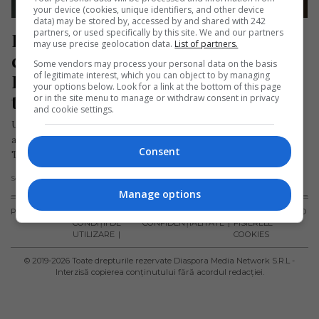
your device (cookies, unique identifiers, and other device
data) may be stored by, accessed by and shared with 242
partners, or used specifically by this site. We and our partners
Român din Germania către 
may use precise geolocation data.
List of partners.
conaționali: „Nu veniți aici, fraților! 
Some vendors may process your personal data on the basis
of legitimate interest, which you can object to by managing
Dumnezeu i-a debranșat pe ăștia 
your options below. Look for a link at the bottom of this page
total de la soare”
or in the site menu to manage or withdraw consent in privacy
and cookie settings.
Un român care locuiește de 10 ani în Germania transmite un
avertisment conaționalilor prin intermediul unei postări pe
Consent
TikTok, sugerându-le…
Scris de Daniela Stoica
- vineri, 1 martie 2024
Manage options
PUBLICITATE
TERMENI ȘI
POLITICA DE
POLITICA PRIVIND
CONDIȚII DE
CONFIDENȚIALITATE
FISIERELE
UTILIZARE
COOKIES
© 2019-
2026
Toate drepturile rezervate Diaspora Media Network S.R.L -
Interzisă copierea conținutului fără acordul redacției.