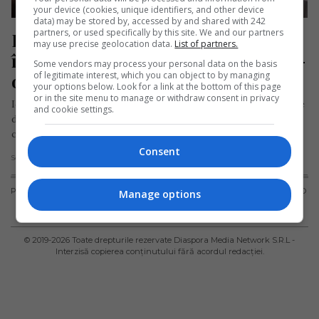
your device (cookies, unique identifiers, and other device
data) may be stored by, accessed by and shared with 242
partners, or used specifically by this site. We and our partners
Român din Anglia, nevoit să-și 
may use precise geolocation data.
List of partners.
încuie mâncarea în dulap ca să nu i-
Some vendors may process your personal data on the basis
of legitimate interest, which you can object to by managing
o mai fure colegii de casă
your options below. Look for a link at the bottom of this page
or in the site menu to manage or withdraw consent in privacy
Ionut Oprea, un român stabilit în Marea Britanie, în apropiere
and cookie settings.
de Manchester, a povestit pentru Anunțul UK cum un
conațional…
Consent
Scris de Mihai Diaconu
- sâmbătă, 20 aprilie 2024
PUBLICITATE
TERMENI ȘI
POLITICA DE
POLITICA PRIVIND
Manage options
CONDIȚII DE
CONFIDENȚIALITATE
FISIERELE
UTILIZARE
COOKIES
© 2019-
2026
Toate drepturile rezervate Diaspora Media Network S.R.L -
Interzisă copierea conținutului fără acordul redacției.