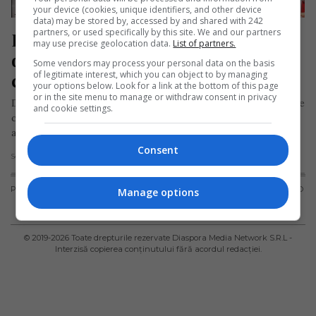
your device (cookies, unique identifiers, and other device
data) may be stored by, accessed by and shared with 242
partners, or used specifically by this site. We and our partners
Doi frați români care aveau o firmă 
may use precise geolocation data.
List of partners.
de coletărie în Germania au fost 
Some vendors may process your personal data on the basis
of legitimate interest, which you can object to by managing
condamnați la închisoare
your options below. Look for a link at the bottom of this page
or in the site menu to manage or withdraw consent in privacy
Doi frați de naționalitate română care au condus un serviciu de
and cookie settings.
coletărie în localitățile germane Traunstein și Feldkirchen,
ambele situate…
Consent
Scris de Redacția Jurnal de Emigrant
- joi, 11 august 2022
PUBLICITATE
TERMENI ȘI
POLITICA DE
POLITICA PRIVIND
Manage options
CONDIȚII DE
CONFIDENȚIALITATE
FISIERELE
UTILIZARE
COOKIES
© 2019-
2026
Toate drepturile rezervate Diaspora Media Network S.R.L -
Interzisă copierea conținutului fără acordul redacției.