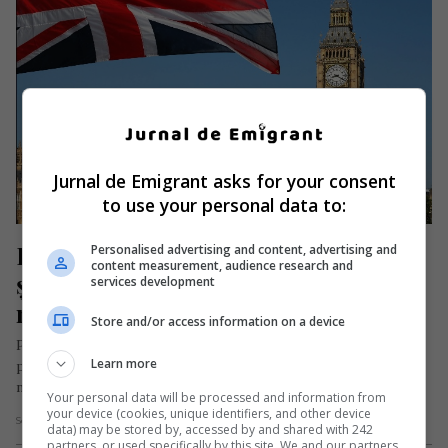
Jurnal de Emigrant asks for your consent
to use your personal data to:
Români în Marea Britanie: Procuri 
Personalised advertising and content, advertising and
content measurement, audience research and
și declarații care pot fi realizate la 
services development
notarii publici din UK
Store and/or access information on a device
Pentru anumite solicitări urgente, românii din Marea Britanie
Learn more
pot apela în afara consulatelor României din această țară și la
notari…
Your personal data will be processed and information from
your device (cookies, unique identifiers, and other device
Scris de Daniela Stoica
- vineri, 30 octombrie 2020
data) may be stored by, accessed by and shared with 242
partners, or used specifically by this site. We and our partners