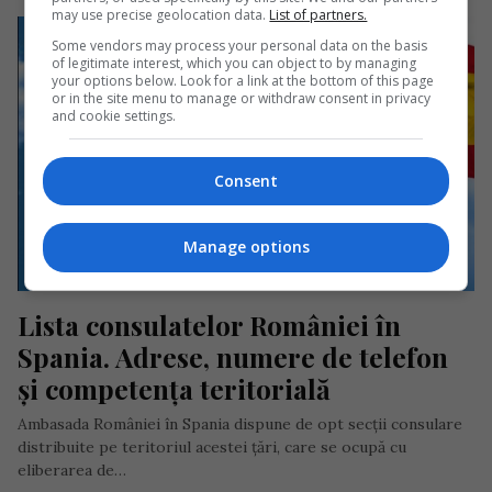
may use precise geolocation data.
List of partners.
Some vendors may process your personal data on the basis
of legitimate interest, which you can object to by managing
your options below. Look for a link at the bottom of this page
or in the site menu to manage or withdraw consent in privacy
and cookie settings.
Consent
Manage options
Lista consulatelor României în 
Spania. Adrese, numere de telefon 
și competența teritorială
Ambasada României în Spania dispune de opt secții consulare
distribuite pe teritoriul acestei țări, care se ocupă cu
eliberarea de…