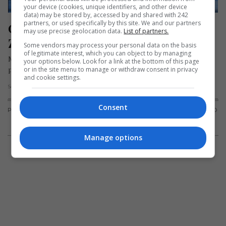
your device (cookies, unique identifiers, and other device
data) may be stored by, accessed by and shared with 242
partners, or used specifically by this site. We and our partners
O poezie pe zi: „Maica Crinilor” – 
may use precise geolocation data.
List of partners.
Zorica Lațcu
Some vendors may process your personal data on the basis
of legitimate interest, which you can object to by managing
Maica Crinilor Tu stai învăluită în lunga Ta tăcere, În poală
your options below. Look for a link at the bottom of this page
or in the site menu to manage or withdraw consent in privacy
porţi pe Fiul-mănunchi de crini zdrobiţi El poartă-n cap…
and cookie settings.
Scris de Mihai Diaconu
- sâmbătă, 15 august 2020
Consent
PUBLICITATE
TERMENI ȘI
POLITICA DE
POLITICA PRIVIND
CONDIȚII DE
CONFIDENȚIALITATE
FISIERELE
UTILIZARE
COOKIES
Manage options
© 2019-
2026
Toate drepturile rezervate Diaspora Media Network S.R.L -
Interzisă copierea conținutului fără acordul redacției.