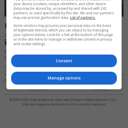
your device (cookies, unique identifiers, and other device
data) may be stored by, accessed by and shared with 242
partners, or used specifically by this site. We and our partners
may use precise geolocation data.
List of partners.
Româncă, șoferiță de autobuz în 
Some vendors may process your personal data on the basis
of legitimate interest, which you can object to by managing
Anglia, desemnată „Omul anului” 
your options below. Look for a link at the bottom of this page
or in the site menu to manage or withdraw consent in privacy
într-un oraș
and cookie settings.
O șoferiță de autobuz originară din București a fost onorată
cu titlul de „Omul anului” în Hertford, un orășel situat…
Consent
Scris de Daniela Stoica
- luni, 4 decembrie 2023
Manage options
PUBLICITATE
TERMENI ȘI
POLITICA DE
POLITICA PRIVIND
CONDIȚII DE
CONFIDENȚIALITATE
FISIERELE
UTILIZARE
COOKIES
© 2019-
2026
Toate drepturile rezervate Diaspora Media Network S.R.L -
Interzisă copierea conținutului fără acordul redacției.