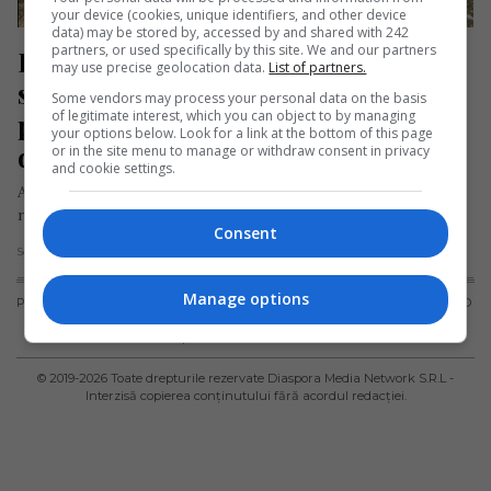
your device (cookies, unique identifiers, and other device
data) may be stored by, accessed by and shared with 242
partners, or used specifically by this site. We and our partners
Doi tineri români au renunțat la 
may use precise geolocation data.
List of partners.
străinătate și s-au întors acasă 
Some vendors may process your personal data on the basis
of legitimate interest, which you can object to by managing
pentru a-și crește copilul aproape 
your options below. Look for a link at the bottom of this page
de natură
or in the site menu to manage or withdraw consent in privacy
and cookie settings.
Ana și Marian, doi tineri români cu spirit antreprenorial, au
renunțat la viața din străinătate pentru a se stabili într-un…
Consent
Scris de Daniela Stoica
- luni, 5 februarie 2024
Manage options
PUBLICITATE
TERMENI ȘI
POLITICA DE
POLITICA PRIVIND
CONDIȚII DE
CONFIDENȚIALITATE
FISIERELE
UTILIZARE
COOKIES
© 2019-
2026
Toate drepturile rezervate Diaspora Media Network S.R.L -
Interzisă copierea conținutului fără acordul redacției.