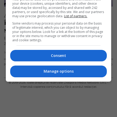
your device (cookies, unique identifiers, and other device
data) may be stored by, accessed by and shared with 242
partners, or used specifically by this site. We and our partners
Anul bisect și ziua de 29 februarie 
may use precise geolocation data.
List of partners.
în tradiția populară, curiozități și 
Some vendors may process your personal data on the basis
of legitimate interest, which you can object to by managing
superstiții
your options below. Look for a link at the bottom of this page
or in the site menu to manage or withdraw consent in privacy
Luna februarie a acestui an are 29 de zile în calendar, iar anul
and cookie settings.
2020 este an bisect. Ziua de 29…
Scris de Daniela Stoica
- sâmbătă, 29 februarie 2020
Consent
PUBLICITATE
TERMENI ȘI
POLITICA DE
POLITICA PRIVIND
CONDIȚII DE
CONFIDENȚIALITATE
FISIERELE
Manage options
UTILIZARE
COOKIES
© 2019-
2026
Toate drepturile rezervate Diaspora Media Network S.R.L -
Interzisă copierea conținutului fără acordul redacției.