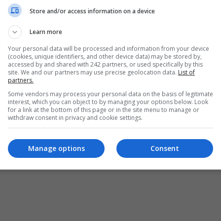
Store and/or access information on a device
Learn more
Your personal data will be processed and information from your device
(cookies, unique identifiers, and other device data) may be stored by,
accessed by and shared with 242 partners, or used specifically by this
site. We and our partners may use precise geolocation data.
List of
partners.
Some vendors may process your personal data on the basis of legitimate
interest, which you can object to by managing your options below. Look
for a link at the bottom of this page or in the site menu to manage or
withdraw consent in privacy and cookie settings.
ȘI CONDIȚII DE UTILIZARE
POLITICA DE CONFIDENȚIALITATE
POLITICA PRIV
pturile rezervate Diaspora Media Network S.R.L - Interzisă copierea conținutului f
Manage options
Consent