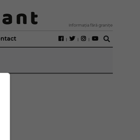
Informația fără granițe
ntact