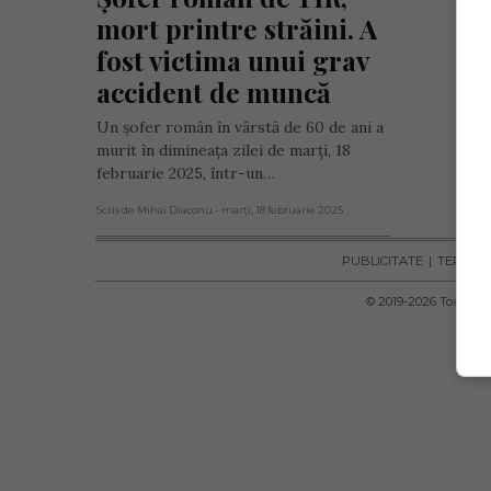
mort printre străini. A 
fost victima unui grav 
accident de muncă
Un șofer român în vârstă de 60 de ani a
murit în dimineața zilei de marți, 18
februarie 2025, într-un…
Scris de Mihai Diaconu
- marți, 18 februarie 2025
PUBLICITATE
TERMENI 
© 2019-
2026
Toate dre