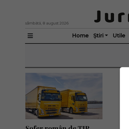
sâmbătă, 8 august 2026
Home
Știri
Utile
Șofer român de TIR, 