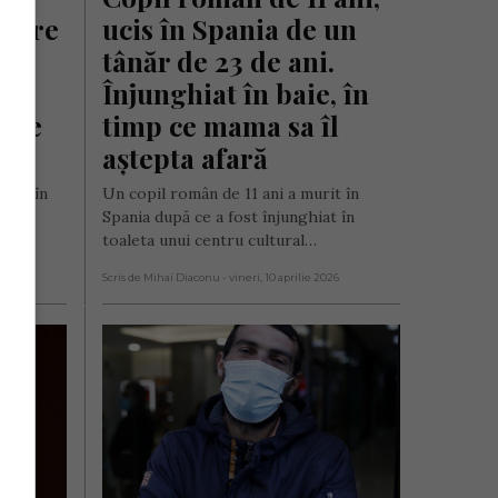
spre 
ucis în Spania de un 
s: 
tânăr de 23 de ani. 
 
Înjunghiat în baie, în 
ele 
timp ce mama sa îl 
aștepta afară
ucis în
Un copil român de 11 ani a murit în
t în
Spania după ce a fost înjunghiat în
toaleta unui centru cultural…
e 2026
Scris de Mihai Diaconu
- vineri, 10 aprilie 2026