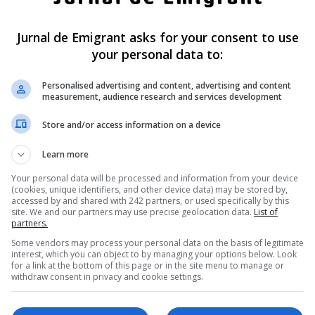
 ani ucis în Spania 
român de 11 ani de
 că criminalul i-
tânărul care l-a uci
Jurnal de Emigrant asks for your consent to use
your personal data to:
mințit că are 
„Vrea să fie iubitul
 15 ani. „Dacă am 
meu. A scris inițial
Personalised advertising and content, advertising and content
iut…”
noastre, «J și D»”
measurement, audience research and services development
 român de numai 11 ani a fost
Un copil român de 11 ani a fost 
Store and/or access information on a device
pania, după ce a fost înjunghiat
Spania, după ce a fost înjunghia
l cultural…
interiorul centrului cultural…
Learn more
ai Diaconu
- marți, 14 aprilie 2026
Scris de Mihai Diaconu
- duminică, 12 aprili
Your personal data will be processed and information from your device
(cookies, unique identifiers, and other device data) may be stored by,
accessed by and shared with 242 partners, or used specifically by this
site. We and our partners may use precise geolocation data.
List of
partners.
Some vendors may process your personal data on the basis of legitimate
interest, which you can object to by managing your options below. Look
for a link at the bottom of this page or in the site menu to manage or
withdraw consent in privacy and cookie settings.