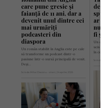
care pune gresie și 
de 11
faianță de 11 ani, dar a 
spune
devenit unul dintre cei 
ar fi 
mai urmăriți 
numai
podcasteri din 
fi șt
diaspora
Un copil
ucis în S
Un român stabilit în Anglia este pe cale
în centru
să transforme un podcast dintr-o
pasiune într-o sursă principală de venit.
Scris de Mih
Deși…
Scris de Mihai Diaconu
- vineri, 24 aprilie 2026