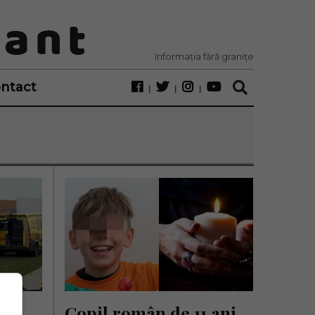
Informația fără granițe
ntact
Copil român de 11 ani, 