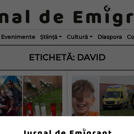
Evenimente
Știință
Cultură
Diaspora
Co
ETICHETĂ:
DAVID
 copilului român 
Ce spunea copilul 