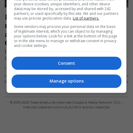
your device (cookies, unique identifiers, and other device
data) may be stored by, accessed by and shared with 242
partners, or used specifically by this site. We and our partners
Deși a dispărut în străinătate în 
may use precise geolocation data.
List of partners.
urmă cu 10 ani, familia unui român 
Some vendors may process your personal data on the basis
of legitimate interest, which you can object to by managing
a alertat autoritățile abia acum. 
your options below. Look for a link at the bottom of this page
Cătălin are 35 de ani în prezent
or in the site menu to manage or withdraw consent in privacy
and cookie settings.
În ciuda faptului că a plecat la nuncă în străinătate cu mulți ani
în urmă și nu a mai dat…
Consent
Scris de Daniela Stoica
- joi, 19 septembrie 2024
Manage options
PUBLICITATE
TERMENI ȘI
POLITICA DE
POLITICA PRIVIND
CONDIȚII DE
CONFIDENȚIALITATE
FISIERELE
UTILIZARE
COOKIES
© 2019-
2026
Toate drepturile rezervate Diaspora Media Network S.R.L -
Interzisă copierea conținutului fără acordul redacției.