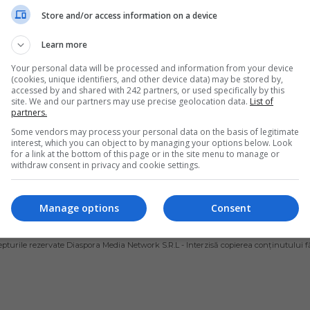
a, la mai mult de 
donație pentru spi
Store and/or access information on a device
mii de km de casă. 
din Arad care trat
Learn more
l familiei 
bolnavii de Covid
Your personal data will be processed and information from your device
rerate
(cookies, unique identifiers, and other device data) may be stored by,
Asociația pentru Dezvoltare E
accessed by and shared with 242 partners, or used specifically by this
și Promovarea Tinerilor din R
rea corpului unei persoane
site. We and our partners may use precise geolocation data.
List of
(ADEPT), condusă de președint
partners.
 în străinătate poate
Adrian Tincu, împreună cu Cent
 cheltuieli foarte mari, din
Some vendors may process your personal data on the basis of legitimate
Cultural Austro-Român…
interest, which you can object to by managing your options below. Look
cedurilor specifice obligatorii
for a link at the bottom of this page or in the site menu to manage or
 multe…
Scris de Daniela Stoica
- duminică, 26 aprili
withdraw consent in privacy and cookie settings.
ela Stoica
- duminică, 14 iunie 2020
Manage options
Consent
ȘI CONDIȚII DE UTILIZARE
POLITICA DE CONFIDENȚIALITATE
POLITICA PRIV
pturile rezervate Diaspora Media Network S.R.L - Interzisă copierea conținutului f