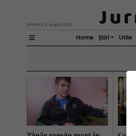
sâmbătă, 8 august 2026
Home
Știri
Utile
Tânăr român mort în 
Const