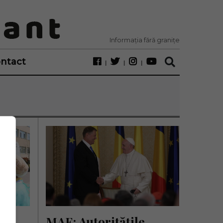
Informația fără granițe
ntact
a, 
MAE: Autoritățile 