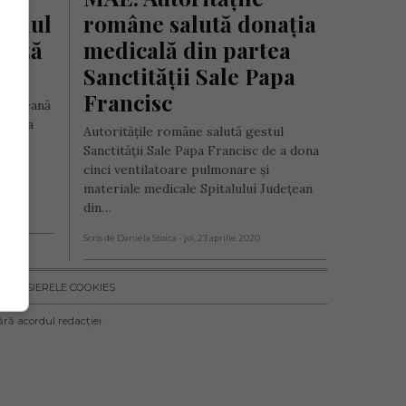
talul 
române salută donația 
ează 
medicală din partea 
-19
Sanctității Sale Papa 
Francisc
uropeană
omânia
Autoritățile române salută gestul
ele
Sanctității Sale Papa Francisc de a dona
rul
cinci ventilatoare pulmonare și
materiale medicale Spitalului Județean
din…
e 2020
Scris de Daniela Stoica
- joi, 23 aprilie 2020
IND FISIERELE COOKIES
ără acordul redacției.