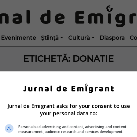
Evenimente
Știință
Cultură
Diaspora
Co
ETICHETĂ:
DONATIE
Jurnal de Emigrant asks for your consent to use
your personal data to:
Personalised advertising and content, advertising and content
measurement, audience research and services development
antin, mort în 
Românii din Austri