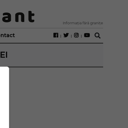
Informația fără granițe
ntact
EI