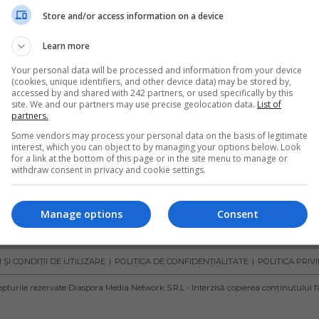
Store and/or access information on a device
Learn more
Your personal data will be processed and information from your device
(cookies, unique identifiers, and other device data) may be stored by,
accessed by and shared with 242 partners, or used specifically by this
site. We and our partners may use precise geolocation data.
List of
partners.
Some vendors may process your personal data on the basis of legitimate
interest, which you can object to by managing your options below. Look
for a link at the bottom of this page or in the site menu to manage or
withdraw consent in privacy and cookie settings.
Manage options
Consent
ȘI CONDIȚII DE UTILIZARE
POLITICA DE CONFIDENȚIALITATE
POLITICA PRIV
pturile rezervate Diaspora Media Network S.R.L - Interzisă copierea conținutului f