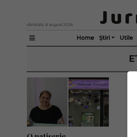
sâmbătă, 8 august 2026
Home
Știri
Utile
E
O patiserie 