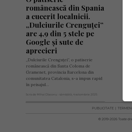
românească din Spania 
a cucerit localnicii. 
„Dulciurile Crenguței” 
are 4,9 din 5 stele pe 
Google și sute de 
aprecieri
„Dulciurile Crenguței”, o patiserie
românească din Santa Coloma de
Gramenet, provincia Barcelona din
comunitatea Catalonia, s-a impus rapid
în peisajul…
Scris de Mihai Diaconu
- sâmbătă, 4 octombrie 2025
PUBLICITATE
TERMENI 
© 2019-
2026
Toate dre