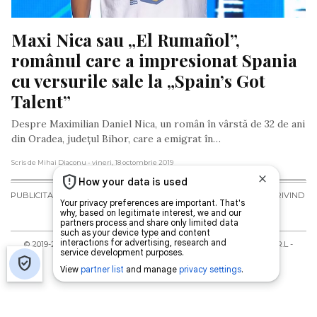
Maxi Nica sau „El Rumañol”, 
românul care a impresionat Spania 
cu versurile sale la „Spain’s Got 
Talent”
Despre Maximilian Daniel Nica, un român în vârstă de 32 de ani
din Oradea, județul Bihor, care a emigrat în…
Scris de Mihai Diaconu
- vineri, 18 octombrie 2019
PUBLICITATE
TERMENI ȘI
POLITICA DE
POLITICA PRIVIND
CONDIȚII DE
CONFIDENȚIALITATE
FISIERELE
UTILIZARE
COOKIES
© 2019-
2026
Toate drepturile rezervate Diaspora Media Network S.R.L -
Interzisă copierea conținutului fără acordul redacției.