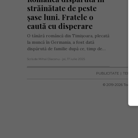
străinătate de peste 
șase luni. Fratele o 
caută cu disperare
O tânără româncă din Timișoara, plecată
la muncă în Germania, a fost dată
dispărută de familie după ce, timp de…
Scris de Mihai Diaconu
- joi, 17 iulie 2025
PUBLICITATE
TERMENI 
© 2019-
2026
Toate dre