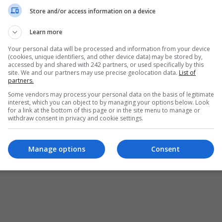
Store and/or access information on a device
Learn more
Your personal data will be processed and information from your device
(cookies, unique identifiers, and other device data) may be stored by,
accessed by and shared with 242 partners, or used specifically by this
site. We and our partners may use precise geolocation data.
List of
partners.
Some vendors may process your personal data on the basis of legitimate
interest, which you can object to by managing your options below. Look
for a link at the bottom of this page or in the site menu to manage or
withdraw consent in privacy and cookie settings.
ȘI CONDIȚII DE UTILIZARE
POLITICA DE CONFIDENȚIALITATE
POLITICA PRIV
pturile rezervate Diaspora Media Network S.R.L - Interzisă copierea conținutului f
Manage options
Consent