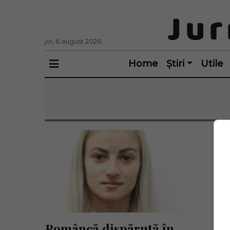
joi, 6 august 2026
Home
Știri
Utile
Româncă dispărută în 