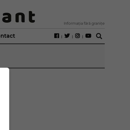
Informația fără granițe
ntact