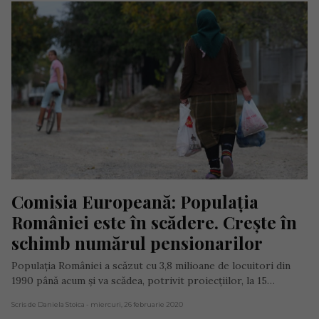
Comisia Europeană: Populația 
României este în scădere. Crește în 
schimb numărul pensionarilor
Populația României a scăzut cu 3,8 milioane de locuitori din
1990 până acum și va scădea, potrivit proiecțiilor, la 15…
Scris de Daniela Stoica
- miercuri, 26 februarie 2020