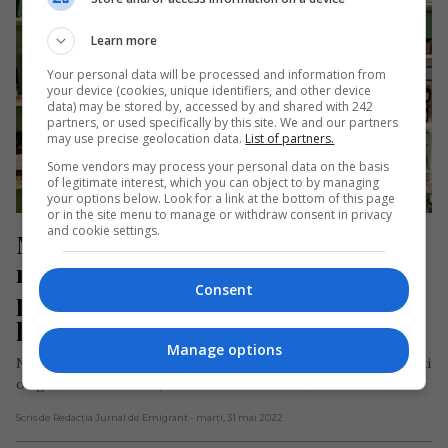
Learn more
Your personal data will be processed and information from
your device (cookies, unique identifiers, and other device
data) may be stored by, accessed by and shared with 242
partners, or used specifically by this site. We and our partners
may use precise geolocation data.
List of partners.
Some vendors may process your personal data on the basis
of legitimate interest, which you can object to by managing
your options below. Look for a link at the bottom of this page
or in the site menu to manage or withdraw consent in privacy
and cookie settings.
Magazinul unei tinere de origine 
română din Germania, un reper 
Consent
plin de viață al orașului în care 
locuiește
Manage options
Nicole Rosen, o tânără de naționalitate germană, dar cu părinți
originari din România, în vârstă de 26 de ani, a…
Scris de Redacția Jurnal de Emigrant
- marți, 31 mai 2022