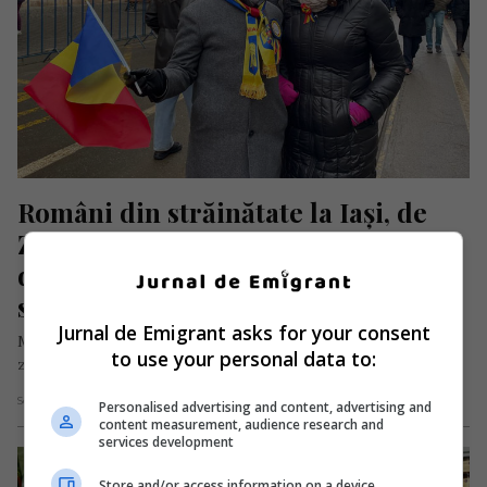
Români din străinătate la Iași, de 
Ziua Unirii: „Suntem plecați de 35 
de ani din țară, dar ne mândrim că 
suntem români”
Jurnal de Emigrant asks for your consent
Marți, 24 ianuarie 2023, peste 7.000 de oameni din mai multe
to use your personal data to:
zone ale Moldovei s-au adunat la Iași, în Piața…
Scris de Daniela Stoica
- miercuri, 25 ianuarie 2023
Personalised advertising and content, advertising and
content measurement, audience research and
services development
Store and/or access information on a device