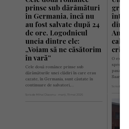
prinse sub dărâmături 
grav 
în Germania, încă nu 
într-
au fost salvate după 24 
din G
de ore. Logodnicul 
Anche
uneia dintre ele: 
calcu
„Voiam să ne căsătorim 
crim
în vară”
O exploz
spre sâmb
Cele două românce prinse sub
pasaj pie
dărâmăturile unei clădiri în care erau
Saarland
cazate, în Germania, sunt căutate în
continuare de salvatori,…
Scris de Mih
Scris de Mihai Diaconu
- marți, 19 mai 2026