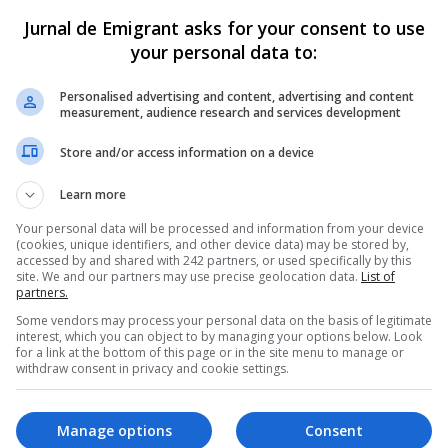
după o explozie 
Italia s-a prăbușit 
Jurnal de Emigrant asks for your consent to use
un tunel pietonal 
urma unei explozii
your personal data to:
ermania. 
provocată de o 
Personalised advertising and content, advertising and content
tatorii iau în 
scurgere de gaz. T
measurement, audience research and services development
l și varianta unei 
persoane extrase d
Store and/or access information on a device
e
sub dărâmături
Learn more
ie produsă în noaptea de vineri
Un incident grav a avut loc sâm
ătă, 18 aprilie 2026, într-un
ianuarie 2024, în localitatea ital
Your personal data will be processed and information from your device
(cookies, unique identifiers, and other device data) may be stored by,
tonal din Völklingen, în landul
Canale Monterano, situată lâng
accessed by and shared with 242 partners, or used specifically by this
,…
capitala Italiei, unde…
site. We and our partners may use precise geolocation data.
List of
partners.
ai Diaconu
- sâmbătă, 18 aprilie 2026
Scris de Mihai Diaconu
- sâmbătă, 6 ianuari
Some vendors may process your personal data on the basis of legitimate
interest, which you can object to by managing your options below. Look
for a link at the bottom of this page or in the site menu to manage or
withdraw consent in privacy and cookie settings.
Manage options
Consent