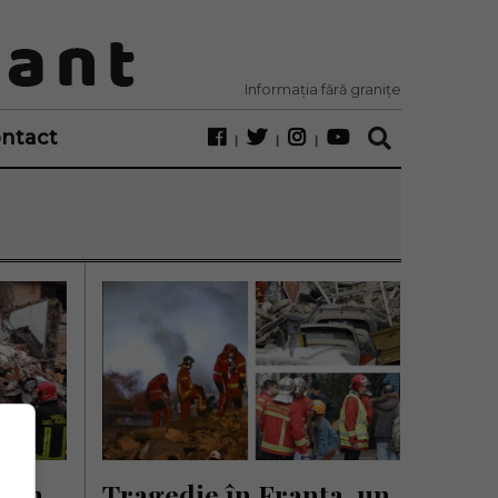
Informația fără granițe
ntact
din 
Tragedie în Franța, un 