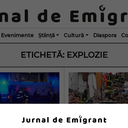
Evenimente
Știință
Cultură
Diaspora
Co
ETICHETĂ:
EXPLOZIE
rt și patru răniți 
VIDEO | O clădire 