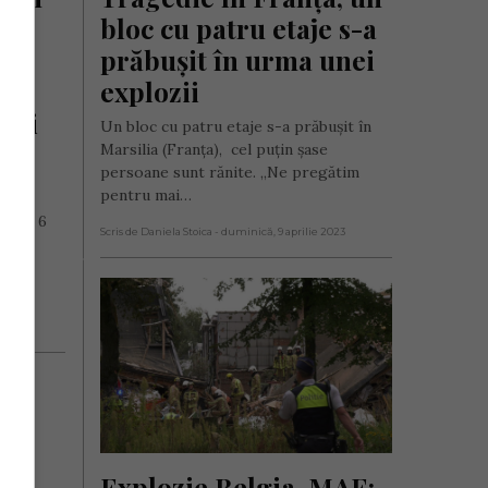
în 
bloc cu patru etaje s-a 
 
prăbușit în urma unei 
explozii
rei 
Un bloc cu patru etaje s-a prăbușit în
e 
Marsilia (Franța), cel puțin șase
persoane sunt rănite. „Ne pregătim
pentru mai…
bătă, 6
Scris de Daniela Stoica
- duminică, 9 aprilie 2023
iană
ă
e 2024
Explozie Belgia, MAE: 