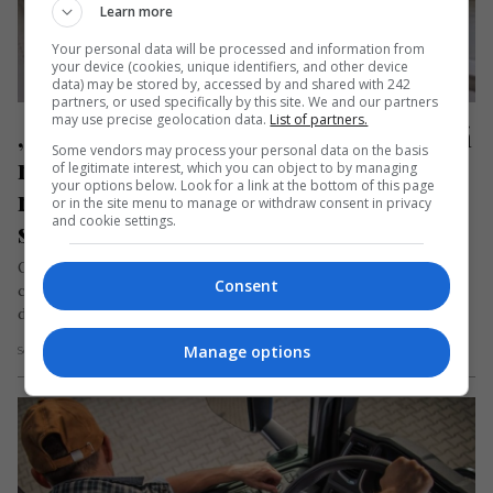
Learn more
Your personal data will be processed and information from
your device (cookies, unique identifiers, and other device
data) may be stored by, accessed by and shared with 242
partners, or used specifically by this site. We and our partners
may use precise geolocation data.
List of partners.
„Degeaba mai vii aici, pentru că o să 
Some vendors may process your personal data on the basis
mori oricum”. Dramatica poveste a 
of legitimate interest, which you can object to by managing
your options below. Look for a link at the bottom of this page
româncei care a părăsit România 
or in the site menu to manage or withdraw consent in privacy
and cookie settings.
scârbită de sistemul medical
O tânără absolventă a Facultății de Agronomie din Timișoara,
Consent
care a fost șefă de promoție, a povestit despre experiențele
dramatice…
Manage options
Scris de Mihai Diaconu
- marți, 9 iulie 2024