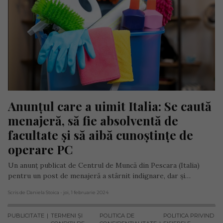
Anunțul care a uimit Italia: Se caută 
menajeră, să fie absolventă de 
facultate și să aibă cunoștințe de 
operare PC
Un anunț publicat de Centrul de Muncă din Pescara (Italia)
pentru un post de menajeră a stârnit indignare, dar și…
Scris de Daniela Stoica
- joi, 1 februarie 2024
PUBLICITATE
TERMENI ȘI
POLITICA DE
POLITICA PRIVIND