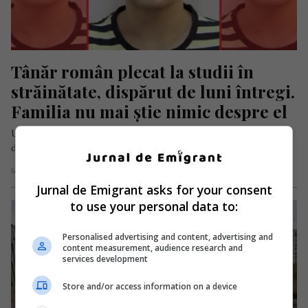
Tânăr român plecat la studii în 
străinătate, dispărut de luni întregi. 
Familia nu mai știe nimic despre el
Un tânăr român de 23 de ani, plecat la studii în Olanda, este
dat dispărut după ce nu a mai…
Scris de Mihai Diaconu
- miercuri, 10 decembrie 2025
Jurnal de Emigrant asks for your consent
to use your personal data to:
Personalised advertising and content, advertising and
content measurement, audience research and
services development
Store and/or access information on a device