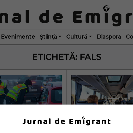
Evenimente
Știință
Cultură
Diaspora
Co
ETICHETĂ:
FALS
 români au intrat 
Șoferii unui autoc