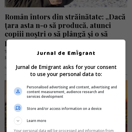
Român întors din străinătate: „Dacă 
țara asta n-o să producă, atunci 
copiii noștri o să plângă și o să 
plătească numai datorii”
Toma Zerestea, un fermier din Sebeșu de Jos, comuna Turnu
Roșu, a devenit un exemplu de ambiție și dedicare în…
Jurnal de Emigrant asks for your consent
Scris de Daniela Stoica
- marți, 30 ianuarie 2024
to use your personal data to:
Personalised advertising and content, advertising and
content measurement, audience research and
services development
Store and/or access information on a device
Learn more
Your personal data will be processed and information from