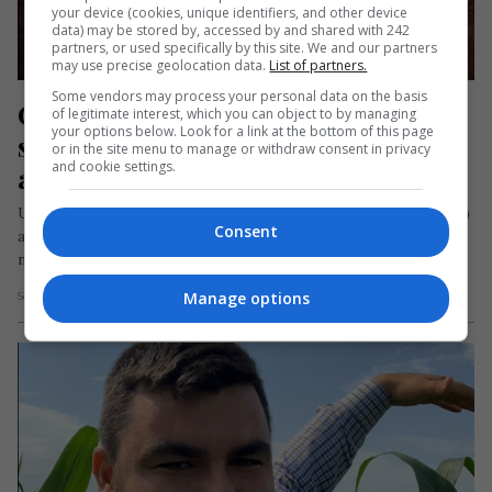
your device (cookies, unique identifiers, and other device
data) may be stored by, accessed by and shared with 242
partners, or used specifically by this site. We and our partners
may use precise geolocation data.
List of partners.
Some vendors may process your personal data on the basis
Chinurile unui român la muncă în 
of legitimate interest, which you can object to by managing
your options below. Look for a link at the bottom of this page
străinătate. Legat cu lanțuri și 
or in the site menu to manage or withdraw consent in privacy
and cookie settings.
amenințat cu moartea
Un fermier din Plettenberg, Nordrhein-Westfalen (Germania)
Consent
a fost recent condamnat după ce a exploatat și abuzat un
muncitor român pe…
Manage options
Scris de Daniela Stoica
- marți, 23 ianuarie 2024