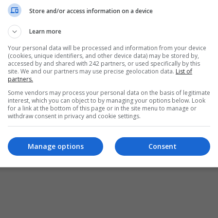
Store and/or access information on a device
Learn more
Your personal data will be processed and information from your device
(cookies, unique identifiers, and other device data) may be stored by,
accessed by and shared with 242 partners, or used specifically by this
site. We and our partners may use precise geolocation data.
List of
partners.
Some vendors may process your personal data on the basis of legitimate
interest, which you can object to by managing your options below. Look
for a link at the bottom of this page or in the site menu to manage or
withdraw consent in privacy and cookie settings.
ȘI CONDIȚII DE UTILIZARE
POLITICA DE CONFIDENȚIALITATE
POLITICA PRIV
pturile rezervate Diaspora Media Network S.R.L - Interzisă copierea conținutului f
Manage options
Consent