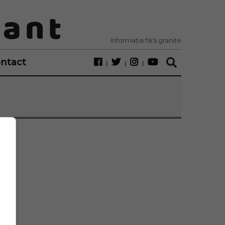
Informația fără granițe
ntact