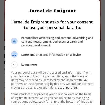
Jurnal de Emigrant asks for your consent
to use your personal data to:
Personalised advertising and content, advertising and
content measurement, audience research and
services development
Român de 32 de ani plecat la muncă 
peste hotare, căutat cu disperare de 
Store and/or access information on a device
mama sa din România
Learn more
Un bărbat în vârstă de 32 de ani, originar din județul Alba, este
Your personal data will be processed and information from
căutat după ce a dispărut din Frankfurt,…
your device (cookies, unique identifiers, and other device
data) may be stored by, accessed by and shared with 242
Scris de Mihai Diaconu
- sâmbătă, 7 februarie 2026
partners, or used specifically by this site. We and our partners
may use precise geolocation data.
List of partners.
Some vendors may process your personal data on the basis
of legitimate interest, which you can object to by managing
your options below. Look for a link at the bottom of this page