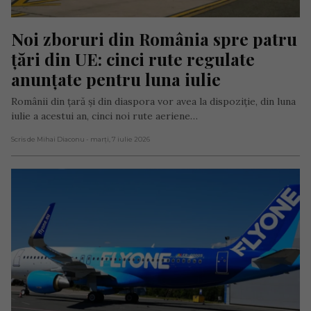
Noi zboruri din România spre patru 
țări din UE: cinci rute regulate 
anunțate pentru luna iulie
Românii din țară și din diaspora vor avea la dispoziție, din luna
iulie a acestui an, cinci noi rute aeriene…
Scris de Mihai Diaconu
- marți, 7 iulie 2026