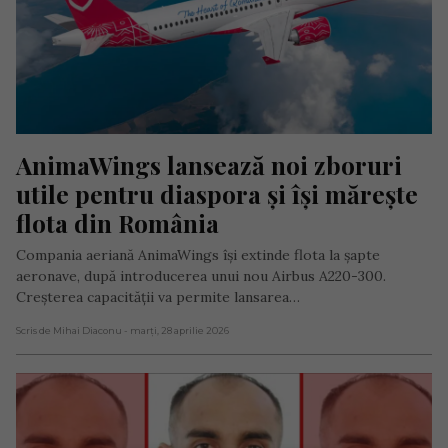
AnimaWings lansează noi zboruri 
utile pentru diaspora și își mărește 
flota din România
Compania aeriană AnimaWings își extinde flota la șapte
aeronave, după introducerea unui nou Airbus A220-300.
Creșterea capacității va permite lansarea…
Scris de Mihai Diaconu
- marți, 28 aprilie 2026