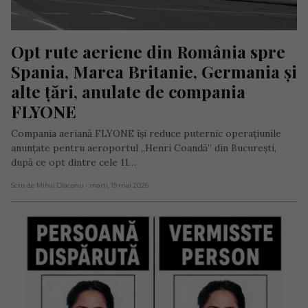
Opt rute aeriene din România spre 
Spania, Marea Britanie, Germania și 
alte țări, anulate de compania 
FLYONE
Compania aeriană FLYONE își reduce puternic operațiunile
anunțate pentru aeroportul „Henri Coandă” din București,
după ce opt dintre cele 11…
Scris de Mihai Diaconu
- marți, 19 mai 2026