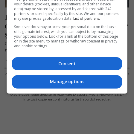
your device (cookies, unique identifiers, and other device
data) may be stored by, accessed by and shared with 242
partners, or used specifically by this site. We and our partners
Româncă de succes în străinătate: A 
may use precise geolocation data.
List of partners.
deschis mai multe saloane de coafor 
Some vendors may process your personal data on the basis
of legitimate interest, which you can object to by managing
și frizerie
your options below. Look for a link at the bottom of this page
or in the site menu to manage or withdraw consent in privacy
Geanina Mihu, o tânără antreprenoare de naționalitate
and cookie settings.
română, în vârstă de 38 de ani, va inaugura a doua sa frizerie…
Scris de Redacția Jurnal de Emigrant
- sâmbătă, 23 martie 2024
Consent
PUBLICITATE
TERMENI ȘI
POLITICA DE
POLITICA PRIVIND
CONDIȚII DE
CONFIDENȚIALITATE
FISIERELE
Manage options
UTILIZARE
COOKIES
© 2019-
2026
Toate drepturile rezervate Diaspora Media Network S.R.L -
Interzisă copierea conținutului fără acordul redacției.