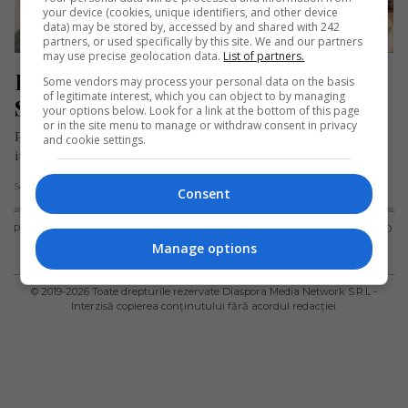
your device (cookies, unique identifiers, and other device
data) may be stored by, accessed by and shared with 242
partners, or used specifically by this site. We and our partners
may use precise geolocation data.
List of partners.
Româncă plecată la muncă în 
Some vendors may process your personal data on the basis
of legitimate interest, which you can object to by managing
Spania, dată dispărută de familie
your options below. Look for a link at the bottom of this page
or in the site menu to manage or withdraw consent in privacy
Polițiștii din municipiul Mangalia au fost sesizați marți, 26
and cookie settings.
iunie, în legătură cu dispariția unei femei în vârstă de 46…
Scris de Daniela Stoica
- duminică, 30 iunie 2024
Consent
PUBLICITATE
TERMENI ȘI
POLITICA DE
POLITICA PRIVIND
CONDIȚII DE
CONFIDENȚIALITATE
FISIERELE
Manage options
UTILIZARE
COOKIES
© 2019-
2026
Toate drepturile rezervate Diaspora Media Network S.R.L -
Interzisă copierea conținutului fără acordul redacției.