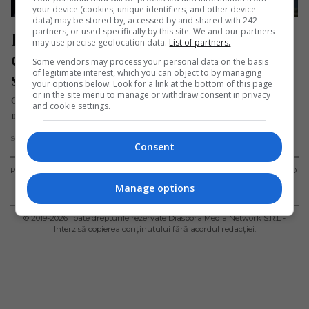
your device (cookies, unique identifiers, and other device
data) may be stored by, accessed by and shared with 242
partners, or used specifically by this site. We and our partners
Româncă de 18 ani, dispărută după 
may use precise geolocation data.
List of partners.
ce a plecat cu avionul din Anglia 
Some vendors may process your personal data on the basis
of legitimate interest, which you can object to by managing
spre România
your options below. Look for a link at the bottom of this page
or in the site menu to manage or withdraw consent in privacy
Ghizela Almaș, o tânără de 18 ani din județul Cluj, este de
and cookie settings.
negăsit după ce, la data de 25 ianuarie…
Scris de Mihai Diaconu
- marți, 28 ianuarie 2025
Consent
PUBLICITATE
TERMENI ȘI
POLITICA DE
POLITICA PRIVIND
CONDIȚII DE
CONFIDENȚIALITATE
FISIERELE
Manage options
UTILIZARE
COOKIES
© 2019-
2026
Toate drepturile rezervate Diaspora Media Network S.R.L -
Interzisă copierea conținutului fără acordul redacției.