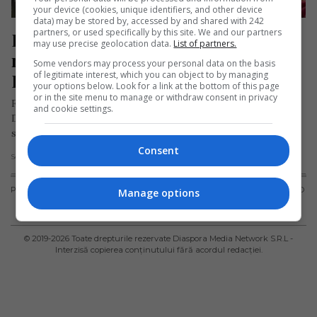
your device (cookies, unique identifiers, and other device
data) may be stored by, accessed by and shared with 242
partners, or used specifically by this site. We and our partners
Român mutat în Spania: „Cheltui 
may use precise geolocation data.
List of partners.
mai puțini bani decât în București. 
Some vendors may process your personal data on the basis
of legitimate interest, which you can object to by managing
E mai scump la noi! Sincer!”
your options below. Look for a link at the bottom of this page
or in the site menu to manage or withdraw consent in privacy
Fostul fotbalist Ioan Andone, cunoscut pentru cariera sa la
and cookie settings.
Dinamo București, și-a cumpărat recent o casă în Marbella, o
stațiune…
Consent
Scris de Daniela Stoica
- joi, 25 aprilie 2024
PUBLICITATE
TERMENI ȘI
POLITICA DE
POLITICA PRIVIND
Manage options
CONDIȚII DE
CONFIDENȚIALITATE
FISIERELE
UTILIZARE
COOKIES
© 2019-
2026
Toate drepturile rezervate Diaspora Media Network S.R.L -
Interzisă copierea conținutului fără acordul redacției.