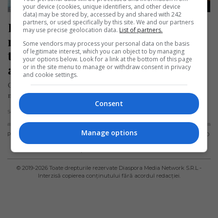
your device (cookies, unique identifiers, and other device
data) may be stored by, accessed by and shared with 242
partners, or used specifically by this site. We and our partners
După ani de muncă în străinătate, o 
may use precise geolocation data.
List of partners.
româncă s-a întors acasă ca să-și 
Some vendors may process your personal data on the basis
of legitimate interest, which you can object to by managing
termine de îndeplinit visul 
your options below. Look for a link at the bottom of this page
abandonat în tinerețe
or in the site menu to manage or withdraw consent in privacy
and cookie settings.
O româncă a decis să își urmeze visul abandonat în urmă cu
mai bine de două decenii și s-a reînscris…
Consent
Scris de Daniela Stoica
- marți, 26 mai 2026
Manage options
PUBLICITATE
TERMENI ȘI
POLITICA DE
POLITICA PRIVIND
CONDIȚII DE
CONFIDENȚIALITATE
FISIERELE
UTILIZARE
COOKIES
© 2019-
2026
Toate drepturile rezervate Diaspora Media Network S.R.L -
Interzisă copierea conținutului fără acordul redacției.