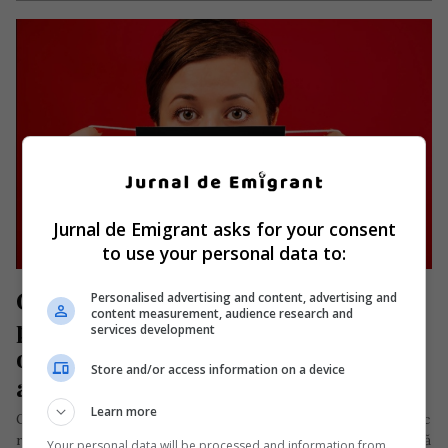
Jurnal de Emigrant asks for your consent
to use your personal data to:
Germania a introdus toată România 
Personalised advertising and content, advertising and
content measurement, audience research and
pe lista zonelor de risc. Restricții și 
services development
obligații la intrarea pe teritoriul 
Store and/or access information on a device
acestei țări
Learn more
Germania a adăugat România pe lista țărilor care prezintă risc
ridicat din cauza noului coronavirus, informează Reuters. Dacă
Your personal data will be processed and information from