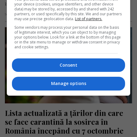
în ultimele săptămâni…
your device (cookies, unique identifiers, and other device
data) may be stored by, accessed by and shared with 242
partners, or used specifically by this site. We and our partners
Scris de Daniela Stoica
- joi, 8 octombrie 2020
may use precise geolocation data.
List of partners.
Some vendors may process your personal data on the basis
of legitimate interest, which you can object to by managing
your options below. Look for a link at the bottom of this page
or in the site menu to manage or withdraw consent in privacy
and cookie settings.
Consent
Manage options
Lista actualizată a țărilor din care 
se face carantină la sosirea în 
România începând cu 7 octombrie