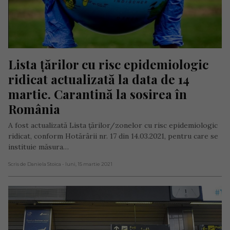
Lista țărilor cu risc epidemiologic 
ridicat actualizată la data de 14 
martie. Carantină la sosirea în 
România
A fost actualizată Lista țărilor/zonelor cu risc epidemiologic
ridicat, conform Hotărârii nr. 17 din 14.03.2021, pentru care se
instituie măsura…
Scris de Daniela Stoica
- luni, 15 martie 2021