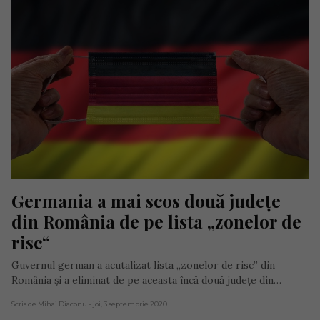
Germania a mai scos două județe 
din România de pe lista „zonelor de 
risc“
Guvernul german a acutalizat lista „zonelor de risc” din
România și a eliminat de pe aceasta încă două județe din…
Scris de Mihai Diaconu
- joi, 3 septembrie 2020