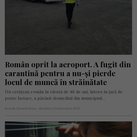
Român oprit la aeroport. A fugit din 
carantină pentru a nu-și pierde 
locul de muncă în străinătate
Un cetățean român în vârstă de 46 de ani, întors în țară de
peste hotare, a părăsit domiciliul din municipiul…
Scris de Daniela Stoica
- sâmbătă, 24 octombrie 2020