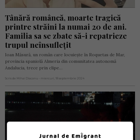
Tânără româncă, moarte tragică 
printre străini la numai 20 de ani. 
Familia sa se zbate să-i repatrieze 
trupul neînsuflețit
Ioan Măsură, un român care locuiește în Roquetas de Mar,
provincia spaniolă Almeria din comunitatea autonomă
Andalucia, trece prin clipe…
Scris de Mihai Diaconu
- miercuri, 18 septembrie 2024