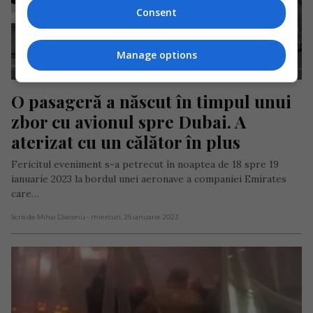
Consent
Manage options
O pasageră a născut în timpul unui 
zbor cu avionul spre Dubai. A 
aterizat cu un călător în plus
Fericitul eveniment s-a petrecut în noaptea de 18 spre 19
ianuarie 2023 la bordul unei aeronave a companiei Emirates
care…
Scris de Mihai Diaconu
- miercuri, 25 ianuarie 2023