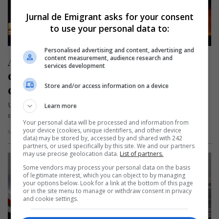
Jurnal de Emigrant asks for your consent
to use your personal data to:
Personalised advertising and content, advertising and
Avion cu 379 de oameni la bord, 
content measurement, audience research and
services development
cuprins de flăcări la aterizare. S-a 
ciocnit cu o altă aeronavă
Store and/or access information on a device
Un avion al companiei Japan Airlines a fost cuprins de flăcări
Learn more
marți, 2 ianuarie, la aterizarea pe Aeroportul Haneda din…
Your personal data will be processed and information from
your device (cookies, unique identifiers, and other device
Scris de Daniela Stoica
- marți, 2 ianuarie 2024
data) may be stored by, accessed by and shared with 242
partners, or used specifically by this site. We and our partners
may use precise geolocation data.
List of partners.
Some vendors may process your personal data on the basis
of legitimate interest, which you can object to by managing
your options below. Look for a link at the bottom of this page
or in the site menu to manage or withdraw consent in privacy
and cookie settings.