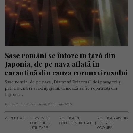
Șase români se întorc în țară din 
Japonia, de pe nava aflată în 
carantină din cauza coronavirusului
Şase români de pe nava „Diamond Princess”, doi pasageri şi
patru membri ai echipajului, urmează să fie repatriaţi din
Japonia…
Scris de Daniela Stoica
- vineri, 21 februarie 2020
PUBLICITATE
TERMENI ȘI
POLITICA DE
POLITICA PRIVIND
CONDIȚII DE
CONFIDENȚIALITATE
FISIERELE
UTILIZARE
COOKIES