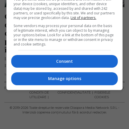
your device (cookies, unique identifiers, and other device
data) may be stored by, accessed by and shared with 242
partners, or used specifically by this site. We and our partners
Cadavrul unei românce care a 
may use precise geolocation data.
List of partners.
dispărut în străinătate în urmă cu 
Some vendors may process your personal data on the basis
of legitimate interest, which you can object to by managing
câteva luni, găsit zidit într-un 
your options below. Look for a link at the bottom of this page
perete din locuința pe care o 
or in the site menu to manage or withdraw consent in privacy
and cookie settings.
împărțea cu concubinul său
Lehel L., un bărbat în vârstă de 47 de ani, a fost arestat
Consent
preventiv în Stuttgart, Germania, sub suspiciunea de…
Scris de Mihai Diaconu
- joi, 24 octombrie 2024
Manage options
PUBLICITATE
TERMENI ȘI
POLITICA DE
POLITICA PRIVIND
CONDIȚII DE
CONFIDENȚIALITATE
FISIERELE
UTILIZARE
COOKIES
© 2019-
2026
Toate drepturile rezervate Diaspora Media Network S.R.L -
Interzisă copierea conținutului fără acordul redacției.