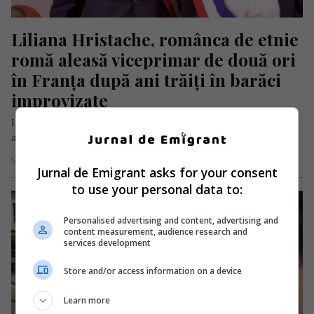
Liliana Hristache, românca de etnie 
romă aleasă viceprimar de două ori 
în Franța după ani trăiți în barăci 
improvizate
Liliana Hristache, o româncă de etnie romă în vârstă de 47 de
ani, stabilită în Franța de peste două decenii,…
Scris de Mihai Diaconu
- miercuri, 25 martie 2026
Jurnal de Emigrant asks for your consent
to use your personal data to:
Personalised advertising and content, advertising and
content measurement, audience research and
services development
Store and/or access information on a device
Learn more