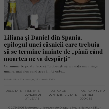
Liliana și Daniel din Spania, 
epilogul unei căsnicii care trebuia 
să se termine înainte de „până când 
moartea ne va despărți”
Ce anume te poate face să îți dorești să iei viața unei ființe
umane, mai ales când acea ființă este…
Scris de Mihai Diaconu
- joi, 23 ianuarie 2020
PUBLICITATE
TERMENI ȘI
POLITICA DE
POLITICA PRIVIND
CONDIȚII DE
CONFIDENȚIALITATE
FISIERELE
UTILIZARE
COOKIES
© 2019-
2026
Toate drepturile rezervate Diaspora Media Network S.R.L -