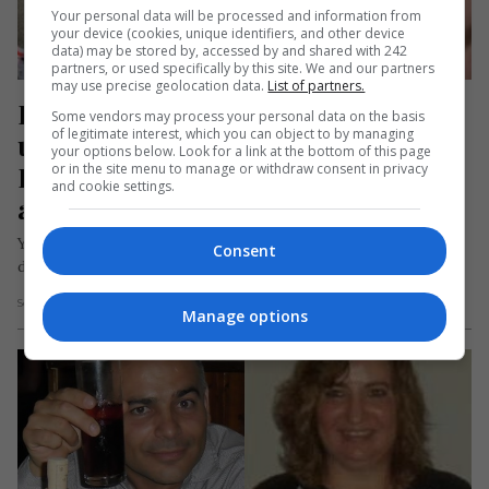
Your personal data will be processed and information from
your device (cookies, unique identifiers, and other device
data) may be stored by, accessed by and shared with 242
partners, or used specifically by this site. We and our partners
may use precise geolocation data.
List of partners.
Liliana, ucisă de iubit în Italia, în 
Some vendors may process your personal data on the basis
of legitimate interest, which you can object to by managing
urma unei dispute aprinse. 
your options below. Look for a link at the bottom of this page
Pedeapsa primită de bărbat pentru 
or in the site menu to manage or withdraw consent in privacy
and cookie settings.
această crimă
Youssef Moulay Mahid, un cetățean marocan în vârstă de 49
Consent
de ani, a fost condamnat astăzi, 17 octombrie 2024, la…
Scris de Mihai Diaconu
- joi, 17 octombrie 2024
Manage options