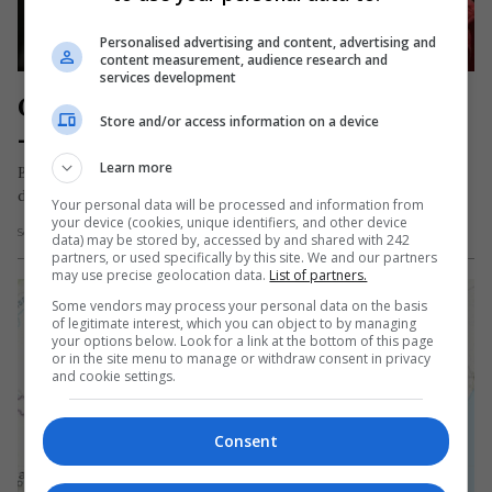
Personalised advertising and content, advertising and
content measurement, audience research and
services development
O poezie pe zi „Balada zilei de luni” 
Store and/or access information on a device
– Cristian Bădiliţă
Learn more
Balada zilei de luni Nici o minune-n târgul aţipit pe dealul sur
de la-nceputul lumii, dacă e luni miroase-a lâncezit…
Your personal data will be processed and information from
your device (cookies, unique identifiers, and other device
Scris de Mihai Diaconu
- luni, 10 august 2020
data) may be stored by, accessed by and shared with 242
partners, or used specifically by this site. We and our partners
may use precise geolocation data.
List of partners.
Some vendors may process your personal data on the basis
of legitimate interest, which you can object to by managing
your options below. Look for a link at the bottom of this page
or in the site menu to manage or withdraw consent in privacy
and cookie settings.
Consent