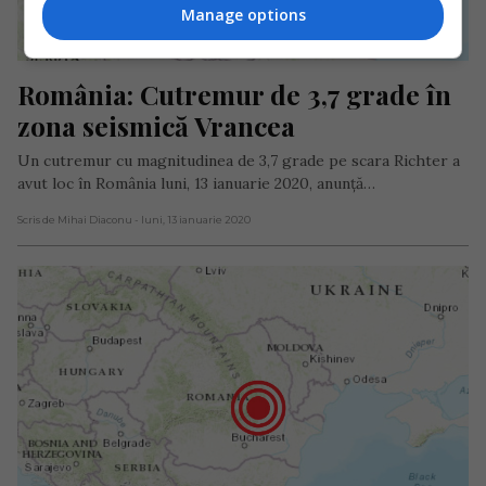
Manage options
România: Cutremur de 3,7 grade în 
zona seismică Vrancea
Un cutremur cu magnitudinea de 3,7 grade pe scara Richter a
avut loc în România luni, 13 ianuarie 2020, anunță…
Scris de Mihai Diaconu
- luni, 13 ianuarie 2020