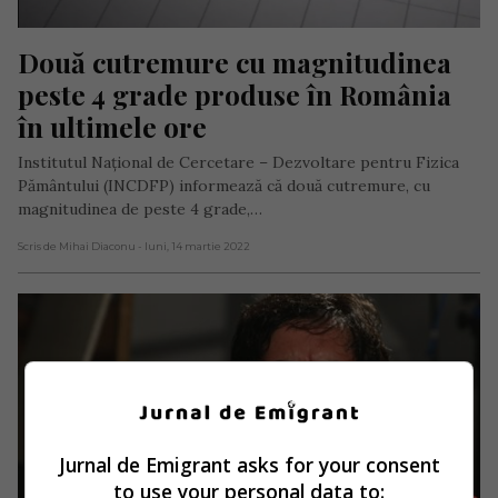
Două cutremure cu magnitudinea 
peste 4 grade produse în România 
în ultimele ore
Institutul Național de Cercetare – Dezvoltare pentru Fizica
Pământului (INCDFP) informează că două cutremure, cu
magnitudinea de peste 4 grade,…
Scris de Mihai Diaconu
- luni, 14 martie 2022
Jurnal de Emigrant asks for your consent
to use your personal data to: