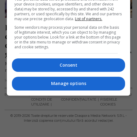
your device (cookies, unique identifiers, and other device
data) may be stored by, accessed by and shared with 242
partners, or used specifically by this site. We and our partners
may use precise geolocation data.
List of partners.
Româncă întoarsă din străinătate, 
Some vendors may process your personal data on the basis
of legitimate interest, which you can object to by managing
colindă România și face mâncare la 
your options below. Look for a link at the bottom of this page
or in the site menu to manage or withdraw consent in privacy
ceaun: „Vreau să promovez 
and cookie settings.
gastronomia românească autentică”
Maria Spinciu, originară din Vâlcea, și-a transformat visul în
Consent
realitate după ce a petrecut mulți ani în Spania și Italia,…
Scris de Daniela Stoica
- duminică, 14 iulie 2024
Manage options
PUBLICITATE
TERMENI ȘI
POLITICA DE
POLITICA PRIVIND
CONDIȚII DE
CONFIDENȚIALITATE
FISIERELE
UTILIZARE
COOKIES
© 2019-
2026
Toate drepturile rezervate Diaspora Media Network S.R.L -
Interzisă copierea conținutului fără acordul redacției.