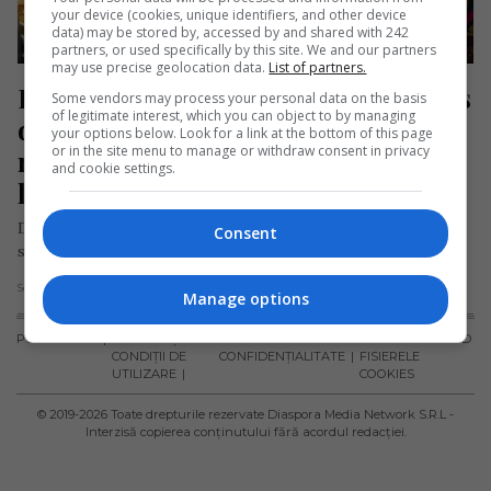
your device (cookies, unique identifiers, and other device
data) may be stored by, accessed by and shared with 242
partners, or used specifically by this site. We and our partners
may use precise geolocation data.
List of partners.
După 12 ani în străinătate, s-a întors 
Some vendors may process your personal data on the basis
of legitimate interest, which you can object to by managing
definitiv în România: „Satul în care 
your options below. Look for a link at the bottom of this page
or in the site menu to manage or withdraw consent in privacy
m-am născut este cel mai frumos 
and cookie settings.
loc din lume”
După 12 ani petrecuți în Germania, unde a construit o carieră
Consent
solidă în domeniul resurselor umane și s-a remarcat prin…
Scris de Daniela Stoica
- miercuri, 5 martie 2025
Manage options
PUBLICITATE
TERMENI ȘI
POLITICA DE
POLITICA PRIVIND
CONDIȚII DE
CONFIDENȚIALITATE
FISIERELE
UTILIZARE
COOKIES
© 2019-
2026
Toate drepturile rezervate Diaspora Media Network S.R.L -
Interzisă copierea conținutului fără acordul redacției.