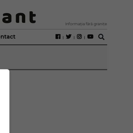
Informația fără granițe
ntact