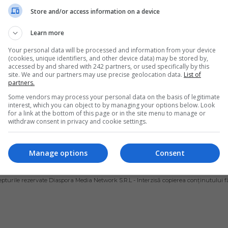
 riscă să facă 4 
Store and/or access information on a device
e închisoare 
Learn more
u că a exploatat 
Your personal data will be processed and information from your device
 muncitori 
(cookies, unique identifiers, and other device data) may be stored by,
accessed by and shared with 242 partners, or used specifically by this
ni
site. We and our partners may use precise geolocation data.
List of
partners.
prenor român stabilit în
Some vendors may process your personal data on the basis of legitimate
ste acuzat că a exploatat 32 de
interest, which you can object to by managing your options below. Look
i români care lucrau la cules
for a link at the bottom of this page or in the site menu to manage or
…
withdraw consent in privacy and cookie settings.
ai Diaconu
- vineri, 11 octombrie 2019
Manage options
Consent
ȘI CONDIȚII DE UTILIZARE
POLITICA DE CONFIDENȚIALITATE
POLITICA PRIV
pturile rezervate Diaspora Media Network S.R.L - Interzisă copierea conținutului f