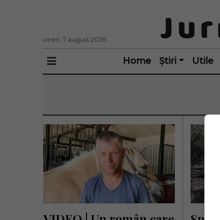
vineri, 7 august 2026
Home
Știri
Utile
VIDEO | Un român care 
Spani