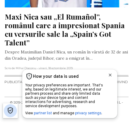
Maxi Nica sau „El Rumañol”, 
românul care a impresionat Spania 
cu versurile sale la „Spain’s Got 
Talent”
Despre Maximilian Daniel Nica, un român în vârstă de 32 de ani
din Oradea, județul Bihor, care a emigrat în…
Scris de Mihai Diaconu
- vineri, 18 octombrie 2019
PUBLICITATE
TERMENI ȘI
POLITICA DE
POLITICA PRIVIND
CONDIȚII DE
CONFIDENȚIALITATE
FISIERELE
UTILIZARE
COOKIES
© 2019-
2026
Toate drepturile rezervate Diaspora Media Network S.R.L -
Interzisă copierea conținutului fără acordul redacției.