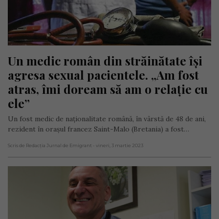
Un medic român din străinătate își 
agresa sexual pacientele. „Am fost 
atras, îmi doream să am o relație cu 
ele”
Un fost medic de naționalitate română, în vârstă de 48 de ani,
rezident în orașul francez Saint-Malo (Bretania) a fost…
Scris de Redacția Jurnal de Emigrant
- vineri, 3 martie 2023