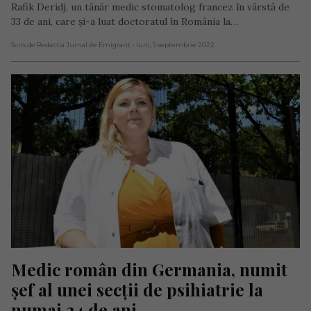
Rafik Deridj, un tânăr medic stomatolog francez în vârstă de
33 de ani, care și-a luat doctoratul în România la…
Scris de Redacția Jurnal de Emigrant
- luni, 5 septembrie 2022
Medic român din Germania, numit 
șef al unei secții de psihiatrie la 
numai 34 de ani