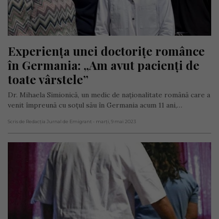
Experiența unei doctorițe românce 
în Germania: „Am avut pacienți de 
toate vârstele”
Dr. Mihaela Simionică, un medic de naționalitate română care a
venit împreună cu soțul său în Germania acum 11 ani,…
Scris de Redacția Jurnal de Emigrant
- marți, 9 mai 2023