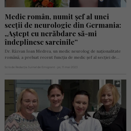
Medic român, numit șef al unei 
secții de neurologie din Germania: 
„Aștept cu nerăbdare să-mi 
îndeplinesc sarcinile”
Dr. Răzvan Ioan Medrea, un medic neurolog de naționalitate
română, a preluat recent funcția de medic șef al secției de…
Scris de Redacția Jurnal de Emigrant
- joi, 11 mai 2023