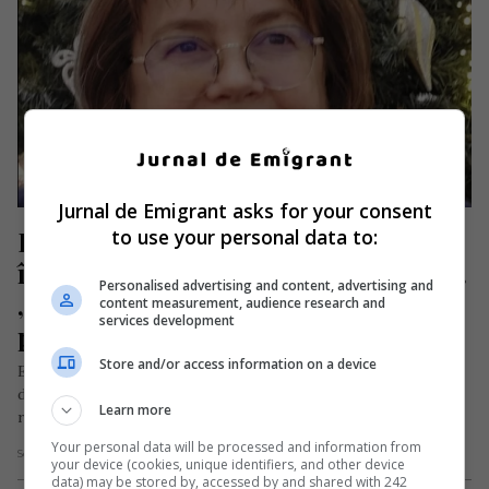
Jurnal de Emigrant asks for your consent
Doctoriță româncă, după 31 de ani 
to use your personal data to:
în străinătate s-a întors în România. 
Personalised advertising and content, advertising and
„Oamenii au rămas la fel de 
content measurement, audience research and
services development
primitori, simpli și calzi”
Store and/or access information on a device
Echipa editorială a publicației franceze lepetitjournal.com a
dorit să o cunoască mai bine pe doctorița de naționalitate
Learn more
română, Monica Papaianu,…
Your personal data will be processed and information from
Scris de Redacția Jurnal de Emigrant
- luni, 19 decembrie 2022
your device (cookies, unique identifiers, and other device
data) may be stored by, accessed by and shared with 242