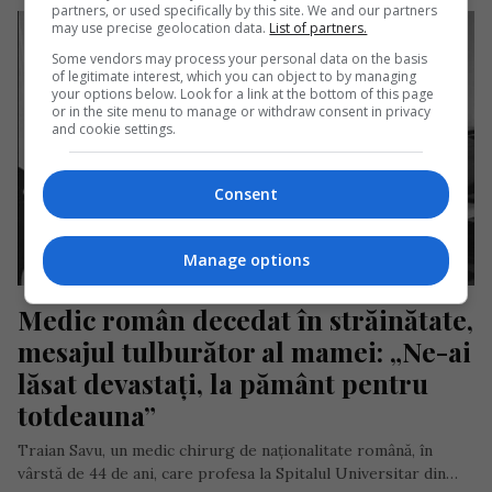
partners, or used specifically by this site. We and our partners
may use precise geolocation data.
List of partners.
Some vendors may process your personal data on the basis
of legitimate interest, which you can object to by managing
your options below. Look for a link at the bottom of this page
or in the site menu to manage or withdraw consent in privacy
and cookie settings.
Consent
Manage options
Medic român decedat în străinătate, 
mesajul tulburător al mamei: „Ne-ai 
lăsat devastați, la pământ pentru 
totdeauna”
Traian Savu, un medic chirurg de naționalitate română, în
vârstă de 44 de ani, care profesa la Spitalul Universitar din…