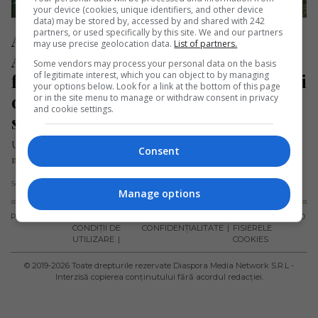
your device (cookies, unique identifiers, and other device
data) may be stored by, accessed by and shared with 242
partners, or used specifically by this site. We and our partners
Alexandru, mort ca un erou în 
may use precise geolocation data.
List of partners.
Anglia încercând să salveze două 
Some vendors may process your personal data on the basis
of legitimate interest, which you can object to by managing
fetițe de la înec. „A arătat un curaj și 
your options below. Look for a link at the bottom of this page
o generozitate imensă în ultimele 
or in the site menu to manage or withdraw consent in privacy
and cookie settings.
sale clipe”
Un bărbat român în vârstă de 60 de ani și-a pierdut viața în
Consent
mod tragic, duminică, 25 mai 2025, în…
Scris de Mihai Diaconu
- miercuri, 28 mai 2025
Manage options
PUBLICITATE
TERMENI ȘI
POLITICA DE
POLITICA PRIVIND
CONDIȚII DE
CONFIDENȚIALITATE
FISIERELE
UTILIZARE
COOKIES
© 2019-
2026
Toate drepturile rezervate Diaspora Media Network S.R.L -
Interzisă copierea conținutului fără acordul redacției.