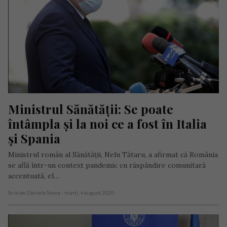
Ministrul Sănătății: Se poate 
întâmpla și la noi ce a fost în Italia 
și Spania
Ministrul român al Sănătăţii, Nelu Tătaru, a afirmat că România
se află într-un context pandemic cu răspândire comunitară
accentuată, el…
Scris de Daniela Stoica
- marți, 4 august 2020