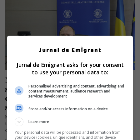
Jurnal de Emigrant asks for your consent
to use your personal data to:
Ministrul de Externe: Românii din 
Personalised advertising and content, advertising and
străinătate trebuie să fie atenți la 
content measurement, audience research and
contractele de muncă pe care le 
services development
semnează
Store and/or access information on a device
Ministrul Afacerilor Externe din România, Bogdan Aurescu, a
Learn more
transmis un mesaj prin care îi încurajează pe cetăţenii români
care lucrează…
Your personal data will be processed and information from
your device (cookies, unique identifiers, and other device