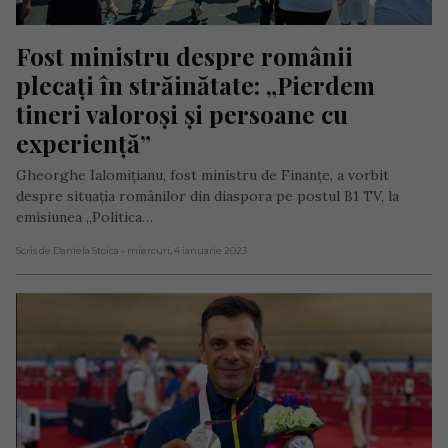
Fost ministru despre românii 
plecați în străinătate: „Pierdem 
tineri valoroși și persoane cu 
experiență”
Gheorghe Ialomițianu, fost ministru de Finanțe, a vorbit
despre situația românilor din diaspora pe postul B1 TV, la
emisiunea „Politica…
Scris de Daniela Stoica
- miercuri, 4 ianuarie 2023