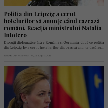
Poliția din Leipzig a cerut 
hotelurilor să anunțe când cazează 
români. Reacția ministrului Natalia 
Intotero
Discuții diplomatice între România și Germania, după ce poliția
din Leipzig le-a cerut hotelierilor din oraș să anunțe dacă au…
Scris de Daniela Stoica
- joi, 22 august 2019