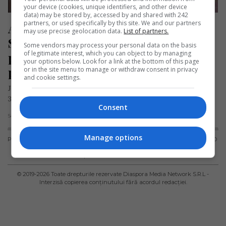
your device (cookies, unique identifiers, and other device
data) may be stored by, accessed by and shared with 242
partners, or used specifically by this site. We and our partners
Afacerea unei familii de români din 
may use precise geolocation data.
List of partners.
Spania a început să aibă succes în 
Some vendors may process your personal data on the basis
of legitimate interest, which you can object to by managing
pofida crizei provocate de 
your options below. Look for a link at the bottom of this page
pandemie
or in the site menu to manage or withdraw consent in privacy
and cookie settings.
Juan și Mihaela Necula, o familie de tineri români, în vârstă de
30, respectiv 26 de ani, fericiții părinți ai…
Consent
Scris de Redacția Jurnal de Emigrant
- luni, 31 ianuarie 2022
Manage options
PUBLICITATE
TERMENI ȘI
POLITICA DE
POLITICA PRIVIND
CONDIȚII DE
CONFIDENȚIALITATE
FISIERELE
UTILIZARE
COOKIES
© 2019-
2026
Toate drepturile rezervate Diaspora Media Network S.R.L -
Interzisă copierea conținutului fără acordul redacției.