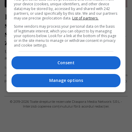
your device (cookies, unique identifiers, and other device
data) may be stored by, accessed by and shared with 242
partners, or used specifically by this site. We and our partners
Român care călătorea cu avionul 
may use precise geolocation data.
List of partners.
spre România, mort sub ochii soției 
Some vendors may process your personal data on the basis
of legitimate interest, which you can object to by managing
sale după ce s-a simțit rău în timpul 
your options below. Look for a link at the bottom of this page
zborului
or in the site menu to manage or withdraw consent in privacy
and cookie settings.
Un tragic incident s-a petrecut în dimineața zilei de marți, 6
augsut 2024, la bordul unui avion care zbura de…
Consent
Scris de Mihai Diaconu
- joi, 8 august 2024
Manage options
PUBLICITATE
TERMENI ȘI
POLITICA DE
POLITICA PRIVIND
CONDIȚII DE
CONFIDENȚIALITATE
FISIERELE
UTILIZARE
COOKIES
© 2019-
2026
Toate drepturile rezervate Diaspora Media Network S.R.L -
Interzisă copierea conținutului fără acordul redacției.