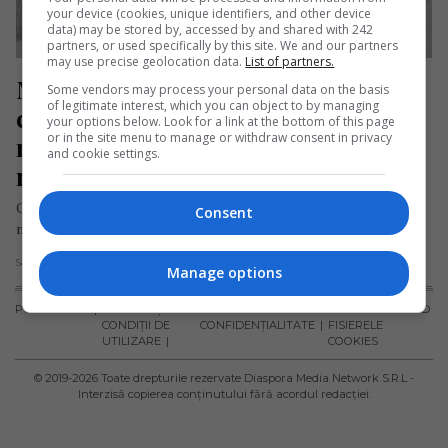
your device (cookies, unique identifiers, and other device
data) may be stored by, accessed by and shared with 242
partners, or used specifically by this site. We and our partners
may use precise geolocation data.
List of partners.
Moarte misterioasă în Spania, 
Some vendors may process your personal data on the basis
of legitimate interest, which you can object to by managing
corpul unei românce a fost găsit în 
your options below. Look for a link at the bottom of this page
or in the site menu to manage or withdraw consent in privacy
mare. Timp de șase ani nimeni nu a 
and cookie settings.
reușit să-i afle identitatea
Cadavrul unei femei este, la șase ani de la descoperire, încă
Consent
neidentificat în Spania. Trupul a fost găsit în Ibiza…
Scris de Daniela Stoica
- luni, 1 septembrie 2025
Manage options
PUBLICITATE
TERMENI ȘI
POLITICA DE
POLITICA PRIVIND
CONDIȚII DE
CONFIDENȚIALITATE
FISIERELE
UTILIZARE
COOKIES
© 2019-
2026
Toate drepturile rezervate Diaspora Media Network S.R.L -
Interzisă copierea conținutului fără acordul redacției.