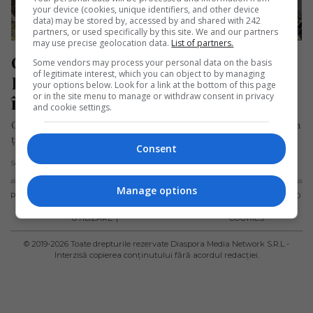
your device (cookies, unique identifiers, and other device
data) may be stored by, accessed by and shared with 242
partners, or used specifically by this site. We and our partners
may use precise geolocation data.
List of partners.
O româncă emigrată în Marea 
Some vendors may process your personal data on the basis
of legitimate interest, which you can object to by managing
Britanie a plantat 15.000 de copaci 
your options below. Look for a link at the bottom of this page
or in the site menu to manage or withdraw consent in privacy
în Munții Făgăraș
and cookie settings.
O româncă stabilită de mulți ani în Marea Britanie s-a întors în
țară și a plantat în luna noiembrie 15.000…
Consent
Scris de Daniela Stoica
- duminică, 8 decembrie 2019
Manage options
PUBLICITATE
TERMENI ȘI
POLITICA DE
POLITICA PRIVIND
CONDIȚII DE
CONFIDENȚIALITATE
FISIERELE
UTILIZARE
COOKIES
© 2019-
2026
Toate drepturile rezervate Diaspora Media Network S.R.L -
Interzisă copierea conținutului fără acordul redacției.