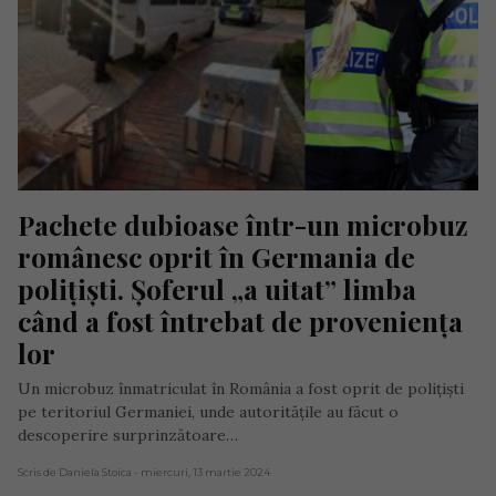
Pachete dubioase într-un microbuz 
românesc oprit în Germania de 
polițiști. Șoferul „a uitat” limba 
când a fost întrebat de proveniența 
lor
Un microbuz înmatriculat în România a fost oprit de polițiști
pe teritoriul Germaniei, unde autoritățile au făcut o
descoperire surprinzătoare…
Scris de Daniela Stoica
- miercuri, 13 martie 2024