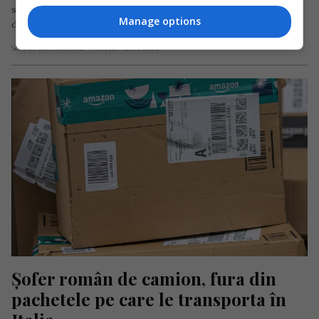
sezonieri și care era umplut cu bagaje și pachete pentru cei
Manage options
din țară,…
Scris de Daniela Stoica
- marți, 27 iunie 2023
Șofer român de camion, fura din 
pachetele pe care le transporta în 