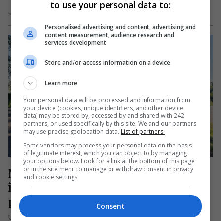
to use your personal data to:
Scris de Daniela Stoica
- duminică, 31 decembrie 2023
Personalised advertising and content, advertising and
content measurement, audience research and
services development
Store and/or access information on a device
Learn more
Your personal data will be processed and information from
your device (cookies, unique identifiers, and other device
data) may be stored by, accessed by and shared with 242
partners, or used specifically by this site. We and our partners
may use precise geolocation data.
List of partners.
Some vendors may process your personal data on the basis
of legitimate interest, which you can object to by managing
your options below. Look for a link at the bottom of this page
Microbuz cu români care se 
or in the site menu to manage or withdraw consent in privacy
and cookie settings.
întorceau din străinătate, blocat de 
polițiști. Aveau prea multe bagaje
Consent
Un microbuz românesc, care transporta muncitori români