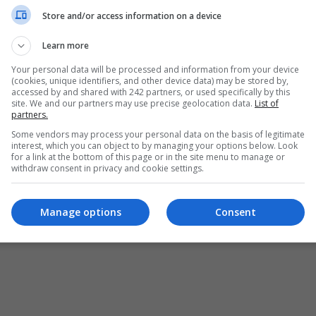
t de crimă. A ucis 
Store and/or access information on a device
nsionar, după 
Learn more
a fugit de locul 
Your personal data will be processed and information from your device
i
(cookies, unique identifiers, and other device data) may be stored by,
accessed by and shared with 242 partners, or used specifically by this
t de naționalitate română, în
site. We and our partners may use precise geolocation data.
List of
partners.
 24 de ani, a fost arestat în
rancez La Courneuve din…
Some vendors may process your personal data on the basis of legitimate
interest, which you can object to by managing your options below. Look
for a link at the bottom of this page or in the site menu to manage or
acția Jurnal de Emigrant
- marți, 29
2022
withdraw consent in privacy and cookie settings.
ȘI CONDIȚII DE UTILIZARE
POLITICA DE CONFIDENȚIALITATE
POLITICA PRIV
Manage options
Consent
pturile rezervate Diaspora Media Network S.R.L - Interzisă copierea conținutului f