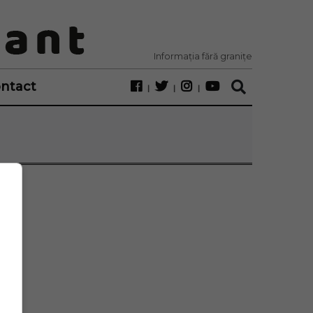
Informația fără granițe
ntact