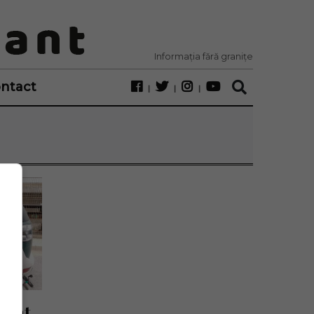
Informația fără granițe
ntact
tat 