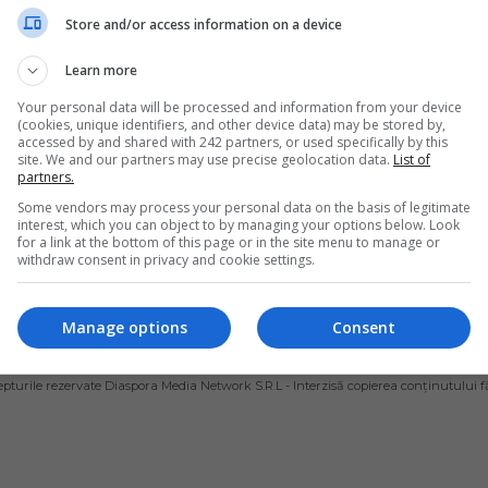
ia prinde pești de 
după ce a încălcat 
Store and/or access information on a device
 80 de kg: „Sunt 
ori măsurile anti-
Learn more
er, iar în timpul 
coronavirus pentru
Your personal data will be processed and information from your device
 merg la pescuit”
merge la pescuit
(cookies, unique identifiers, and other device data) may be stored by,
accessed by and shared with 242 partners, or used specifically by this
ărginean, un român în vârstă
Un cetățean român din Spania a
site. We and our partners may use precise geolocation data.
List of
partners.
ni, originar din Sibiu și stabilit
restat după ce a fost surprins 
a, se distinge prin…
forțele de ordine încălcând măs
Some vendors may process your personal data on the basis of legitimate
interest, which you can object to by managing your options below. Look
de…
for a link at the bottom of this page or in the site menu to manage or
ela Stoica
- vineri, 16 februarie 2024
withdraw consent in privacy and cookie settings.
Scris de Mihai Diaconu
- marți, 21 aprilie 20
Manage options
Consent
ȘI CONDIȚII DE UTILIZARE
POLITICA DE CONFIDENȚIALITATE
POLITICA PRIV
pturile rezervate Diaspora Media Network S.R.L - Interzisă copierea conținutului f