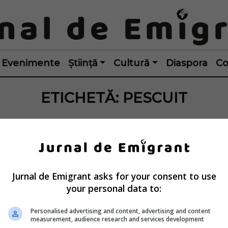
Evenimente
Știință
Cultură
Diaspora
Co
ETICHETĂ:
PESCUIT
Jurnal de Emigrant asks for your consent to use
your personal data to:
Personalised advertising and content, advertising and content
measurement, audience research and services development
mân stabilit în 
Spania: român ares