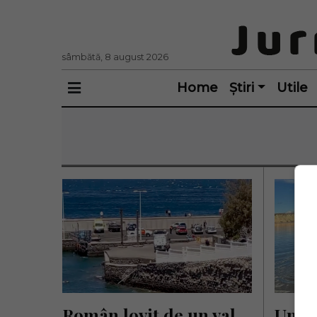
sâmbătă, 8 august 2026
Home
Știri
Utile
Român lovit de un val 
Un ro