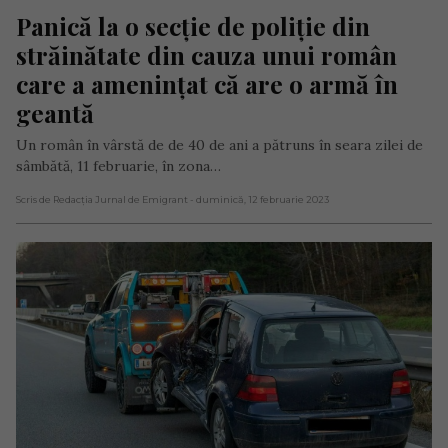
Panică la o secție de poliție din 
străinătate din cauza unui român 
care a amenințat că are o armă în 
geantă
Un român în vârstă de de 40 de ani a pătruns în seara zilei de
sâmbătă, 11 februarie, în zona…
Scris de Redacția Jurnal de Emigrant
- duminică, 12 februarie 2023