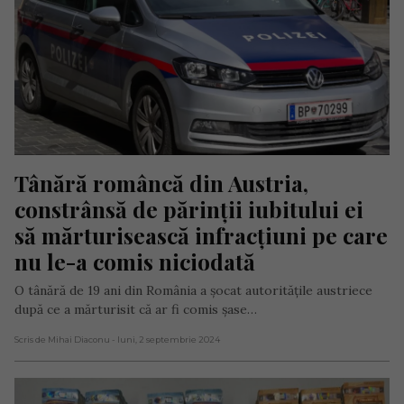
Tânără româncă din Austria, 
constrânsă de părinții iubitului ei 
să mărturisească infracțiuni pe care 
nu le-a comis niciodată
O tânără de 19 ani din România a șocat autoritățile austriece
după ce a mărturisit că ar fi comis șase…
Scris de Mihai Diaconu
- luni, 2 septembrie 2024