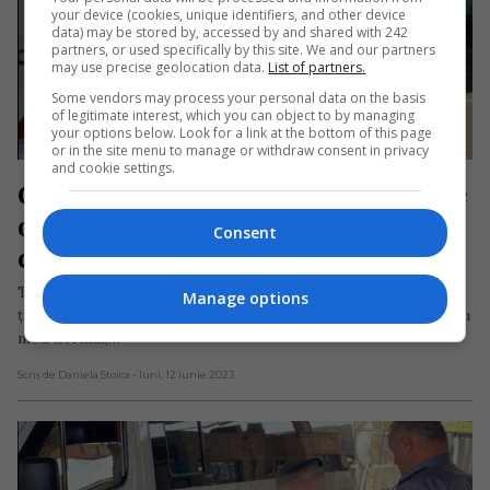
your device (cookies, unique identifiers, and other device
data) may be stored by, accessed by and shared with 242
partners, or used specifically by this site. We and our partners
may use precise geolocation data.
List of partners.
Some vendors may process your personal data on the basis
of legitimate interest, which you can object to by managing
your options below. Look for a link at the bottom of this page
or in the site menu to manage or withdraw consent in privacy
and cookie settings.
Cantitatea de alcool și tutun pe care 
o puteți transporta atunci când 
Consent
călătoriți în UE
Transportul de băuturi alcoolice și produse din tutun între
Manage options
țările Uniunii Europene (UE) este supus regulilor specifice. În
mod normal,…
Scris de Daniela Stoica
- luni, 12 iunie 2023