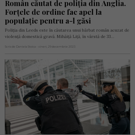
Român căutat de poliția din Anglia. 
Forțele de ordine fac apel la 
populație pentru a-l găsi
Poliția din Leeds este în căutarea unui bărbat român acuzat de
violență domestică gravă. Mihăiță Liță, în vârstă de 33…
Scris de Daniela Stoica
- vineri, 29 decembrie 2023