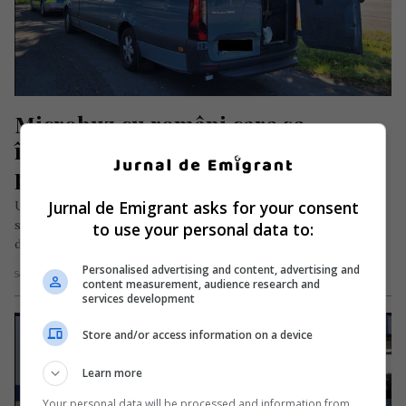
Microbuz cu români care se 
întorceau din străinătate, blocat de 
polițiști. Aveau prea multe bagaje
Jurnal de Emigrant asks for your consent
Un microbuz românesc, care transporta muncitori români
sezonieri și care era umplut cu bagaje și pachete pentru cei
to use your personal data to:
din țară,…
Personalised advertising and content, advertising and
Scris de Daniela Stoica
- marți, 27 iunie 2023
content measurement, audience research and
services development
Store and/or access information on a device
Learn more
Your personal data will be processed and information from