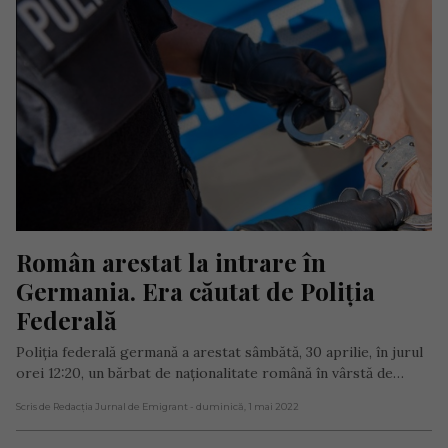
Român arestat la intrare în 
Germania. Era căutat de Poliția 
Federală
Poliția federală germană a arestat sâmbătă, 30 aprilie, în jurul
orei 12:20, un bărbat de naționalitate română în vârstă de…
Scris de Redacția Jurnal de Emigrant
- duminică, 1 mai 2022