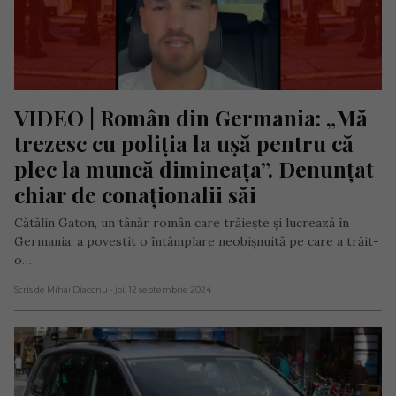
VIDEO | Român din Germania: „Mă 
trezesc cu poliția la ușă pentru că 
plec la muncă dimineața”. Denunțat 
chiar de conaționalii săi
Cătălin Gaton, un tânăr român care trăiește și lucrează în
Germania, a povestit o întâmplare neobișnuită pe care a trăit-
o…
Scris de Mihai Diaconu
- joi, 12 septembrie 2024