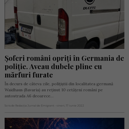
Șoferi români opriți în Germania de 
poliție. Aveau dubele pline cu 
mărfuri furate
În decurs de câteva zile, polițiștii din localitatea germană
Waidhaus (Bavaria) au reținut 10 cetățeni români pe
autostrada A6 deoarece…
Scris de Redacția Jurnal de Emigrant
- vineri, 17 iunie 2022